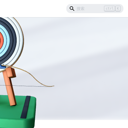
ctrl
K